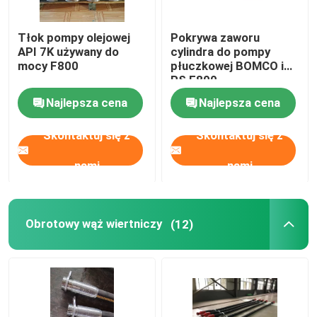
Tłok pompy olejowej
Pokrywa zaworu
Wycieczka po fabryce
API 7K używany do
cylindra do pompy
mocy F800
płuczkowej BOMCO i
RS F800
Kontrola jakości
Najlepsza cena
Najlepsza cena
Skontaktuj się z nami
Skontaktuj się z
Skontaktuj się z
nami
nami
Aktualności
Wszystkie przypadki
Obrotowy wąż wiertniczy
(12)
Pompa płuczkowa
Wyściółka pompy błotnej