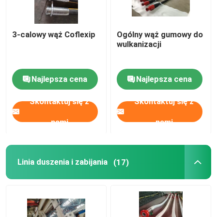
Zamknięcie pompy błota
3-calowy wąż Coflexip
Ogólny wąż gumowy do
wulkanizacji
Obrotowy wąż wiertniczy
Najlepsza cena
Najlepsza cena
Linia duszenia i zabijania
Skontaktuj się z
Skontaktuj się z
Wąż kontrolny BOP
nami
nami
Zawór bramowy i zawór kontrolny
Linia duszenia i zabijania
(17)
Zawór kulkowy i zawór bezpieczeństwa
Studnia i choinka