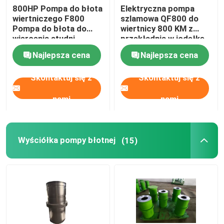
800HP Pompa do błota
Elektryczna pompa
wiertniczego F800
szlamowa QF800 do
Pompa do błota do
wiertnicy 800 KM z
wiercenia studni
przekładnią w jodełkę
wodnych
Najlepsza cena
Najlepsza cena
Skontaktuj się z
Skontaktuj się z
nami
nami
Wyściółka pompy błotnej
(15)