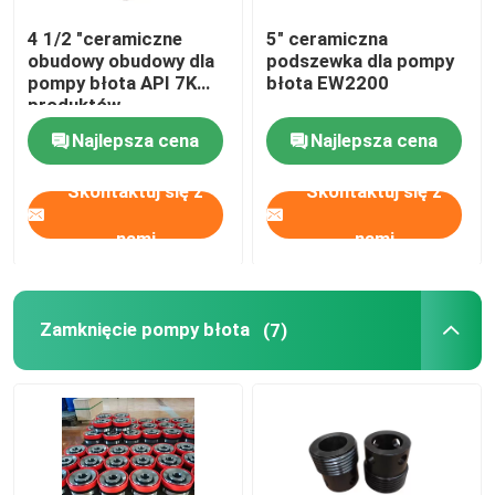
4 1/2 "ceramiczne
5" ceramiczna
obudowy obudowy dla
podszewka dla pompy
pompy błota API 7K
błota EW2200
produktów
Najlepsza cena
Najlepsza cena
Skontaktuj się z
Skontaktuj się z
nami
nami
Zamknięcie pompy błota
(7)
Dom
Produkty
O nas