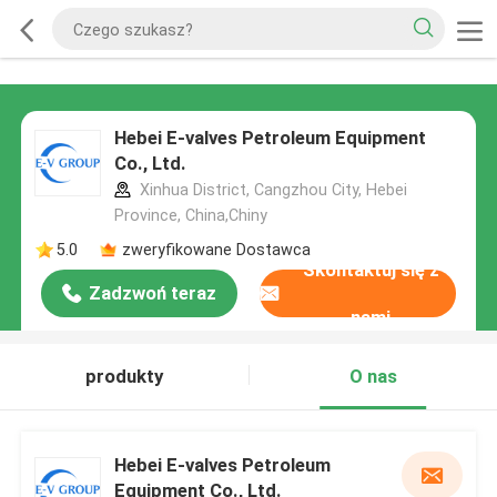
Hebei E-valves Petroleum Equipment
Co., Ltd.
Xinhua District, Cangzhou City, Hebei
Province, China,Chiny
5.0
zweryfikowane Dostawca
Skontaktuj się z
Zadzwoń teraz
nami
produkty
O nas
Hebei E-valves Petroleum
Equipment Co., Ltd.