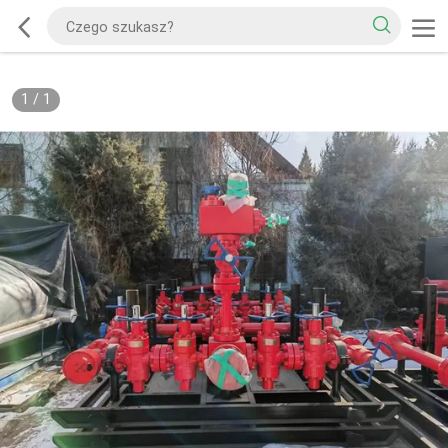
1
/
1