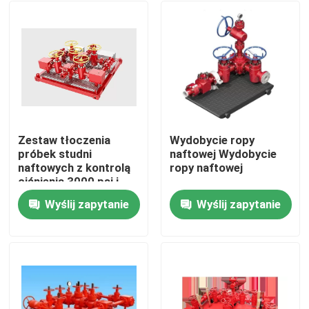
Zestaw tłoczenia
Wydobycie ropy
próbek studni
naftowej Wydobycie
naftowych z kontrolą
ropy naftowej
ciśnienia 3000 psi i
standardem API 16C
Wyślij zapytanie
Wyślij zapytanie
Dom
Produkty
O nas