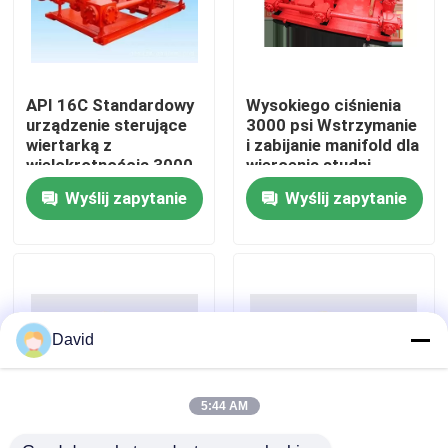
Wycieczka po fabryce
API 16C Standardowy
Wysokiego ciśnienia
Kontrola jakości
urządzenie sterujące
3000 psi Wstrzymanie
wiertarką z
i zabijanie manifold dla
wielokrotnością 3000
wiercenia studni
Skontaktuj się z nami
psi
Wyślij zapytanie
Wyślij zapytanie
Aktualności
Wszystkie przypadki
David
Pompa płuczkowa
5:44 AM
Wyściółka pompy błotnej